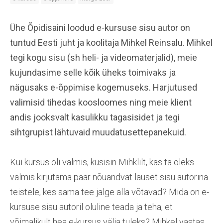
Ühe Õpidisaini loodud e-kursuse sisu autor on
tuntud Eesti juht ja koolitaja Mihkel Reinsalu. Mihkel
tegi kogu sisu (sh heli- ja videomaterjalid), meie
kujundasime selle kõik üheks toimivaks ja
nägusaks e-õppimise kogemuseks. Harjutused
valimisid tihedas koosloomes ning meie klient
andis jooksvalt kasulikku tagasisidet ja tegi
sihtgrupist lähtuvaid muudatusettepanekuid.
Kui kursus oli valmis, küsisin Mihklilt, kas ta oleks
valmis kirjutama paar nõuandvat
lauset sisu autorina
teistele, kes sama tee jalge alla võtavad? Mida on e-
kursuse sisu autoril oluline teada ja teha, et
võimalikult hea e-kursus välja tuleks? Mihkel vastas