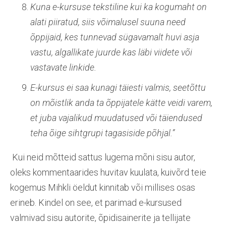
Kuna e-kursuse tekstiline kui ka kogumaht on
alati piiratud, siis võimalusel suuna need
õppijaid, kes tunnevad sügavamalt huvi asja
vastu, algallikate juurde kas läbi viidete või
vastavate linkide.
E-kursus ei saa kunagi täiesti valmis, seetõttu
on mõistlik anda ta õppijatele kätte veidi varem,
et juba vajalikud muudatused või täiendused
teha õige sihtgrupi tagasiside põhjal.”
Kui neid mõtteid sattus lugema mõni sisu autor,
oleks kommentaarides huvitav kuulata, kuivõrd teie
kogemus Mihkli öeldut kinnitab või millises osas
erineb. Kindel on see, et parimad e-kursused
valmivad sisu autorite, õpidisainerite ja tellijate