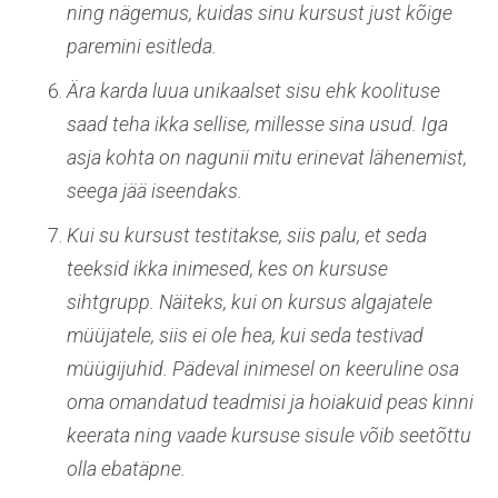
ning nägemus, kuidas sinu kursust just kõige
paremini esitleda.
Ära karda luua unikaalset sisu ehk koolituse
saad teha ikka sellise, millesse sina usud. Iga
asja kohta on nagunii mitu erinevat lähenemist,
seega jää iseendaks.
Kui su kursust testitakse, siis palu, et seda
teeksid ikka inimesed, kes on kursuse
sihtgrupp. Näiteks, kui on kursus algajatele
müüjatele, siis ei ole hea, kui seda testivad
müügijuhid. Pädeval inimesel on keeruline osa
oma omandatud teadmisi ja hoiakuid peas kinni
keerata ning vaade kursuse sisule võib seetõttu
olla ebatäpne.