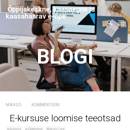
Õppijakeskne, kaasaegne ja
kaasahaarav e-õpe
BLOGI
MARGO
KOMMENTEERI
E-kursuse loomise teeotsad
e-kursus
e-õppimine
Margo Loor