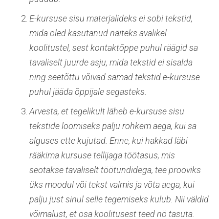
E-kursuse sisu materjalideks ei sobi tekstid,
mida oled kasutanud näiteks avalikel
koolitustel, sest kontaktõppe puhul räägid sa
tavaliselt juurde asju, mida tekstid ei sisalda
ning seetõttu võivad samad tekstid e-kursuse
puhul jääda õppijale segasteks.
Arvesta, et tegelikult läheb e-kursuse sisu
tekstide loomiseks palju rohkem aega, kui sa
alguses ette kujutad. Enne, kui hakkad läbi
rääkima kursuse tellijaga töötasus, mis
seotakse tavaliselt töötundidega, tee prooviks
üks moodul või tekst valmis ja võta aega, kui
palju just sinul selle tegemiseks kulub. Nii väldid
võimalust, et osa koolitusest teed nö tasuta.