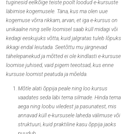
tuginesid eelkõige teiste poolt loodud e-kursuste
läbimise kogemusele. Täna, kus ma olen uue
kogemuse võrra rikkam, arvan, et iga e-kursus on
unikaalne ning selle loomisel saab küll midagi või
kedagi eeskujuks võtta, kuid jalgratas tuleb lõpuks
ikkagi endal leiutada. Seetõttu mu järgnevad
tähelepanekud ja mõtted ei ole kindlasti e-kursuse
loomise juhised, vaid pigem teeotsad, kus enne
kursuse loomist peatuda ja mõelda.
Mõtle alati õppija peale ning loo kursus
vaadates seda läbi tema silmade. Hinda tema
aega ning loobu viledest ja pasunatest, mis
annavad küll e-kursusele laheda välimuse või
struktuuri, kuid praktiline kasu õppija jaoks
puudub.