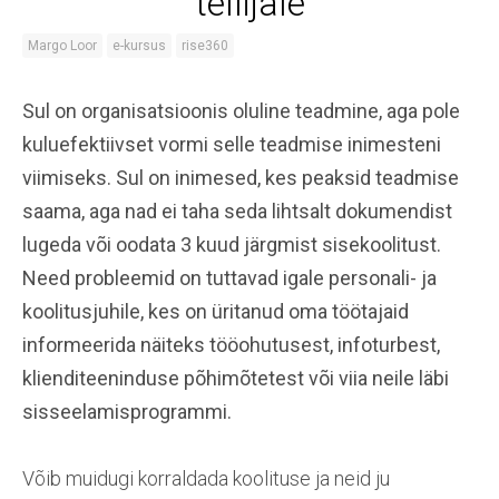
tellijale
Margo Loor
e-kursus
rise360
Sul on organisatsioonis oluline teadmine, aga pole
kuluefektiivset vormi selle teadmise inimesteni
viimiseks. Sul on inimesed, kes peaksid teadmise
saama, aga nad ei taha seda lihtsalt dokumendist
lugeda või oodata 3 kuud järgmist sisekoolitust.
Need probleemid on tuttavad igale personali- ja
koolitusjuhile, kes on üritanud oma töötajaid
informeerida näiteks tööohutusest, infoturbest,
klienditeeninduse põhimõtetest või viia neile läbi
sisseelamisprogrammi.
Võib muidugi korraldada koolituse ja neid ju