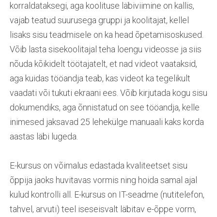
korraldataksegi, aga koolituse läbiviimine on kallis,
vajab teatud suurusega gruppi ja koolitajat, kellel
lisaks sisu teadmisele on ka head õpetamisoskused.
Võib lasta sisekoolitajal teha loengu videosse ja siis
nõuda kõikidelt töötajatelt, et nad videot vaataksid,
aga kuidas tööandja teab, kas videot ka tegelikult
vaadati või tukuti ekraani ees. Võib kirjutada kogu sisu
dokumendiks, aga õnnistatud on see tööandja, kelle
inimesed jaksavad 25 lehekülge manuaali kaks korda
aastas läbi lugeda.
E-kursus on võimalus edastada kvaliteetset sisu
õppija jaoks huvitavas vormis ning hoida samal ajal
kulud kontrolli all. E-kursus on IT-seadme (nutitelefon,
tahvel, arvuti) teel iseseisvalt läbitav e-õppe vorm,