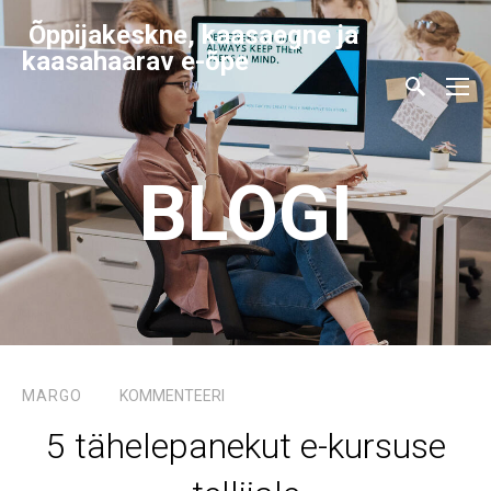
Õppijakeskne, kaasaegne ja
kaasahaarav e-õpe
BLOGI
MARGO
KOMMENTEERI
5 tähelepanekut e-kursuse