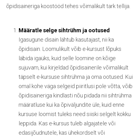
õpidisaineriga koostööd tehes võimalikult tark tellija.
Määratle selge sihtrühm ja ootused
Igasugune disain lähtub kasutajast, nii ka
õpidisain. Loomulikult võib e-kursust lõpuks
läbida igaüks, kuid selle loomine on kõige
sujuvam, kui kirjeldad õpidisainerile võimalikult
täpselt e-kursuse sihtrühma ja oma ootused. Kui
omal kohe väga selgeid piiritlusi pole võtta, võib
õpidisaineriga kindlasti nõu pidada nii sihtrühma
määratluse kui ka õpiväljundite üle, kuid enne
kursuse loomist tuleks need siiski selgelt kokku
leppida. Kas e-kursus tuleb algajatele või
edasijõudnutele, kas ühekordselt või