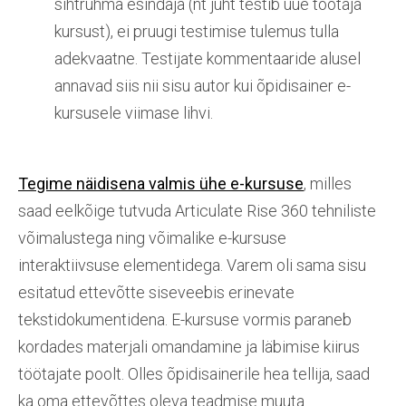
sihtrühma esindaja (nt juht testib uue töötaja
kursust), ei pruugi testimise tulemus tulla
adekvaatne. Testijate kommentaaride alusel
annavad siis nii sisu autor kui õpidisainer e-
kursusele viimase lihvi.
Tegime näidisena valmis ühe e-kursuse
, milles
saad eelkõige tutvuda Articulate Rise 360 tehniliste
võimalustega ning võimalike e-kursuse
interaktiivsuse elementidega. Varem oli sama sisu
esitatud ettevõtte siseveebis erinevate
tekstidokumentidena. E-kursuse vormis paraneb
kordades materjali omandamine ja läbimise kiirus
töötajate poolt. Olles õpidisainerile hea tellija, saad
ka oma ettevõttes oleva teadmise muuta