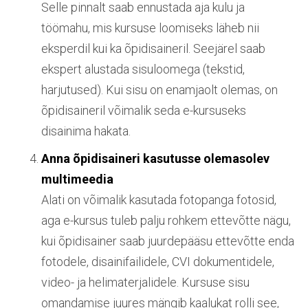
Selle pinnalt saab ennustada aja kulu ja
töömahu, mis kursuse loomiseks läheb nii
eksperdil kui ka õpidisaineril. Seejärel saab
ekspert alustada sisuloomega (tekstid,
harjutused). Kui sisu on enamjaolt olemas, on
õpidisaineril võimalik seda e-kursuseks
disainima hakata.
Anna õpidisaineri kasutusse olemasolev
multimeedia
Alati on võimalik kasutada fotopanga fotosid,
aga e-kursus tuleb palju rohkem ettevõtte nägu,
kui õpidisainer saab juurdepääsu ettevõtte enda
fotodele, disainifailidele, CVI dokumentidele,
video- ja helimaterjalidele. Kursuse sisu
omandamise juures mängib kaalukat rolli see,