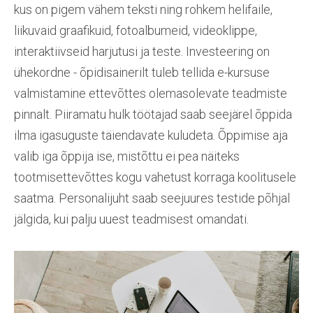
kus on pigem vähem teksti ning rohkem helifaile,
liikuvaid graafikuid, fotoalbumeid, videoklippe,
interaktiivseid harjutusi ja teste. Investeering on
ühekordne - õpidisainerilt tuleb tellida e-kursuse
valmistamine ettevõttes olemasolevate teadmiste
pinnalt. Piiramatu hulk töötajad saab seejärel õppida
ilma igasuguste täiendavate kuludeta. Õppimise aja
valib iga õppija ise, mistõttu ei pea näiteks
tootmisettevõttes kogu vahetust korraga koolitusele
saatma. Personalijuht saab seejuures testide põhjal
jälgida, kui palju uuest teadmisest omandati.