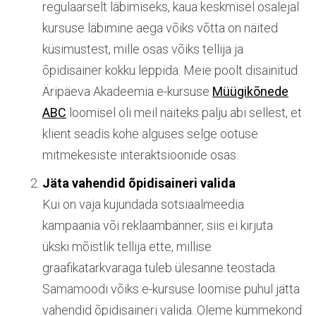
regulaarselt läbimiseks, kaua keskmisel osalejal
kursuse läbimine aega võiks võtta on näited
küsimustest, mille osas võiks tellija ja
õpidisainer kokku leppida. Meie poolt disainitud
Äripäeva Akadeemia e-kursuse
Müügikõnede
ABC
loomisel oli meil näiteks palju abi sellest, et
klient seadis kohe alguses selge ootuse
mitmekesiste interaktsioonide osas.
Jäta vahendid õpidisaineri valida
Kui on vaja kujundada sotsiaalmeedia
kampaania või reklaambänner, siis ei kirjuta
ükski mõistlik tellija ette, millise
graafikatarkvaraga tuleb ülesanne teostada.
Samamoodi võiks e-kursuse loomise puhul jätta
vahendid õpidisaineri valida. Oleme kümmekond