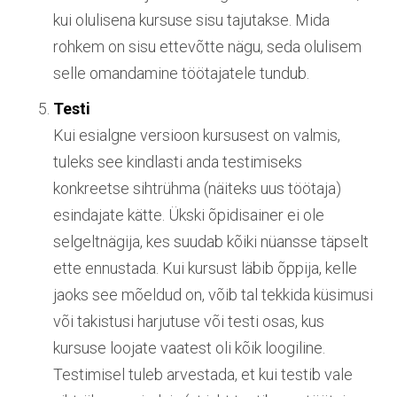
kui olulisena kursuse sisu tajutakse. Mida
rohkem on sisu ettevõtte nägu, seda olulisem
selle omandamine töötajatele tundub.
Testi
Kui esialgne versioon kursusest on valmis,
tuleks see kindlasti anda testimiseks
konkreetse sihtrühma (näiteks uus töötaja)
esindajate kätte. Ükski õpidisainer ei ole
selgeltnägija, kes suudab kõiki nüansse täpselt
ette ennustada. Kui kursust läbib õppija, kelle
jaoks see mõeldud on, võib tal tekkida küsimusi
või takistusi harjutuse või testi osas, kus
kursuse loojate vaatest oli kõik loogiline.
Testimisel tuleb arvestada, et kui testib vale